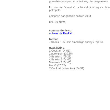
granulaire tels que permutations, réarrangements ,
Le morceau "mutator" est l'une des musiques choisi
petropolis
composé par gabriel scotti en 2003
prix: 10 euros
commander le cd
:
acheter via PayPal
format
:
7 tracks / ~ 59 min / mp3 high quality / .zip file
track listing
:
1 Cocktail (04:51)
2 pure grain (10:58)
3 filtration1 (05:29)
4 filtration2 (04:46)
5 mutator2 (04:45)
6 out1 (23:32)
7 Cocktail (w tracker) (04:51)