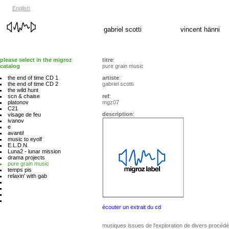
English
gabriel scotti
vincent hänni
please select in the migroz
titre
:
catalog
pure grain music
the end of time CD 1
artiste
:
the end of time CD 2
gabriel scotti
the wild hunt
ref
:
scn & chaise
mgz07
platonov
C21
description
:
visage de feu
ivanov
e
avanti!
music to eyolf
E.L.D.N.
Luna2 - lunar mission
drama projects
pure grain music
temps pis
relaxin' with gab
écouter un extrait du cd
musiques issues de l'exploration de divers procédé