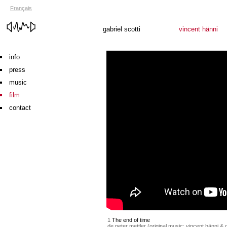
Français
gabriel scotti
vincent hänni
info
press
music
film
contact
1
The end of time
de peter mettler (original music: vincent hänni & g