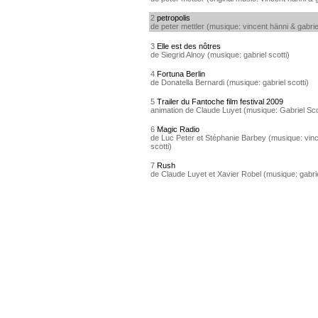
2
petropolis
de peter mettler (musique: vincent hänni & gabriel
3
Elle est des nôtres
de Siegrid Alnoy (musique: gabriel scotti)
4
Fortuna Berlin
de Donatella Bernardi (musique: gabriel scotti)
5
Trailer du Fantoche film festival 2009
animation de Claude Luyet (musique: Gabriel Sco
6
Magic Radio
de Luc Peter et Stéphanie Barbey (musique: vinc
scotti)
7
Rush
de Claude Luyet et Xavier Robel (musique: gabrie