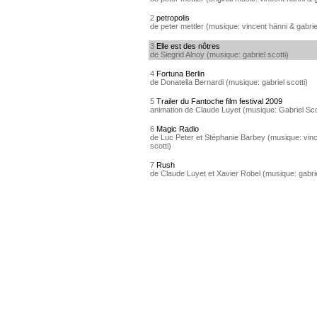
2
petropolis
de peter mettler (musique: vincent hänni & gabriel
3
Elle est des nôtres
de Siegrid Alnoy (musique: gabriel scotti)
4
Fortuna Berlin
de Donatella Bernardi (musique: gabriel scotti)
5
Trailer du Fantoche film festival 2009
animation de Claude Luyet (musique: Gabriel Sco
6
Magic Radio
de Luc Peter et Stéphanie Barbey (musique: vinc
scotti)
7
Rush
de Claude Luyet et Xavier Robel (musique: gabrie