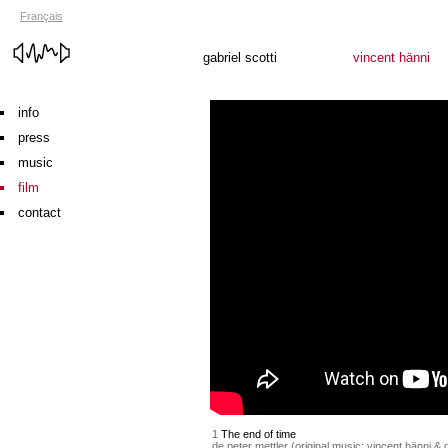
Français
gabriel scotti
vincent hänni
info
press
music
film
contact
1
The end of time
de peter mettler (original music: vincent hänni & g