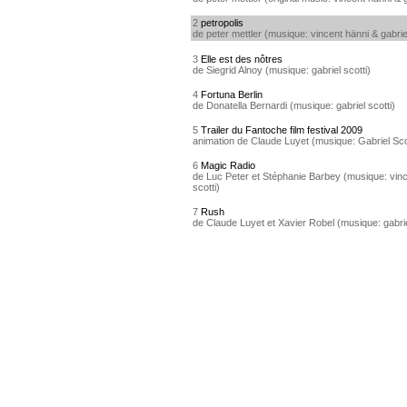
2
petropolis
de peter mettler (musique: vincent hänni & gabriel
3
Elle est des nôtres
de Siegrid Alnoy (musique: gabriel scotti)
4
Fortuna Berlin
de Donatella Bernardi (musique: gabriel scotti)
5
Trailer du Fantoche film festival 2009
animation de Claude Luyet (musique: Gabriel Sco
6
Magic Radio
de Luc Peter et Stéphanie Barbey (musique: vinc
scotti)
7
Rush
de Claude Luyet et Xavier Robel (musique: gabrie