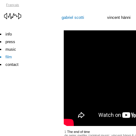
Français
gabriel scotti
vincent hänni
info
press
music
film
contact
1
The end of time
de peter mettler (original music: vincent hänni & g