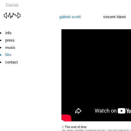
Français
gabriel scotti
vincent hänni
info
press
music
film
contact
1
The end of time
de peter mettler (original music: vincent hänni & g