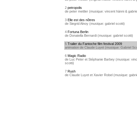
2
petropolis
de peter mettler (musique: vincent hänni & gabriel
3
Elle est des nôtres
de Siegrid Alnoy (musique: gabriel scotti)
4
Fortuna Berlin
de Donatella Bernardi (musique: gabriel scotti)
5
Trailer du Fantoche film festival 2009
animation de Claude Luyet (musique: Gabriel Sco
6
Magic Radio
de Luc Peter et Stéphanie Barbey (musique: vinc
scotti)
7
Rush
de Claude Luyet et Xavier Robel (musique: gabrie