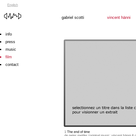
English
gabriel scotti
vincent hänni
info
press
music
film
contact
1
The end of time
de peter mettler (original music: vincent hänni & g