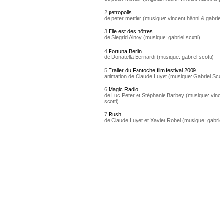
2
petropolis
de peter mettler (musique: vincent hänni & gabriel
3
Elle est des nôtres
de Siegrid Alnoy (musique: gabriel scotti)
4
Fortuna Berlin
de Donatella Bernardi (musique: gabriel scotti)
5
Trailer du Fantoche film festival 2009
animation de Claude Luyet (musique: Gabriel Sco
6
Magic Radio
de Luc Peter et Stéphanie Barbey (musique: vinc
scotti)
7
Rush
de Claude Luyet et Xavier Robel (musique: gabrie