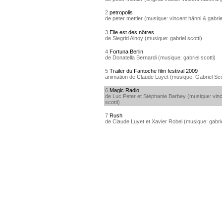
2
petropolis
de peter mettler (musique: vincent hänni & gabriel
3
Elle est des nôtres
de Siegrid Alnoy (musique: gabriel scotti)
4
Fortuna Berlin
de Donatella Bernardi (musique: gabriel scotti)
5
Trailer du Fantoche film festival 2009
animation de Claude Luyet (musique: Gabriel Sco
6
Magic Radio
de Luc Peter et Stéphanie Barbey (musique: vinc
scotti)
7
Rush
de Claude Luyet et Xavier Robel (musique: gabrie