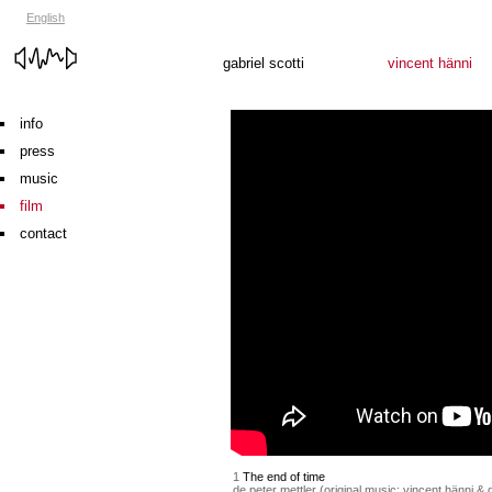
English
gabriel scotti
vincent hänni
info
press
music
film
contact
1
The end of time
de peter mettler (original music: vincent hänni & g