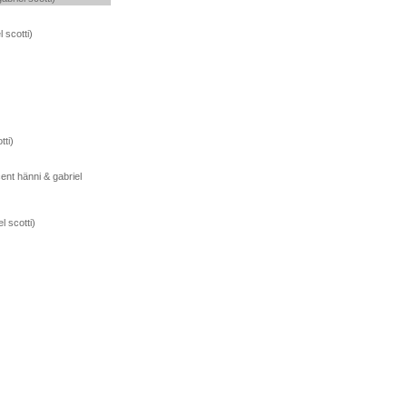
 scotti)
tti)
ent hänni & gabriel
l scotti)