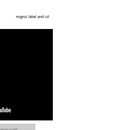
migroz label and cd
abriel scotti)