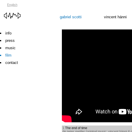
English
gabriel scotti
vincent hänni
info
press
music
film
contact
1
The end of time
de peter mettler (original music: vincent hänni & g