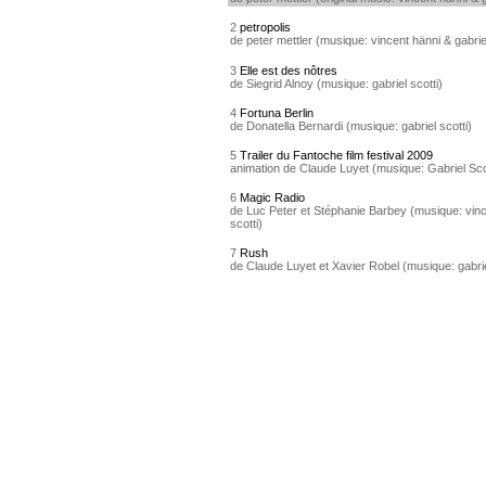
2
petropolis
de peter mettler (musique: vincent hänni & gabriel
3
Elle est des nôtres
de Siegrid Alnoy (musique: gabriel scotti)
4
Fortuna Berlin
de Donatella Bernardi (musique: gabriel scotti)
5
Trailer du Fantoche film festival 2009
animation de Claude Luyet (musique: Gabriel Sco
6
Magic Radio
de Luc Peter et Stéphanie Barbey (musique: vinc
scotti)
7
Rush
de Claude Luyet et Xavier Robel (musique: gabrie