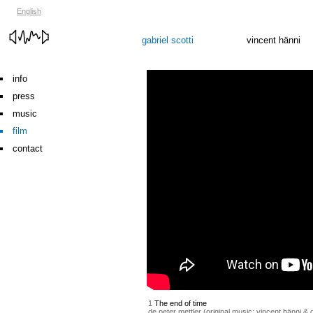
English
gabriel scotti
vincent hänni
info
press
music
film
contact
1
The end of time
de peter mettler (original music: vincent hänni & g