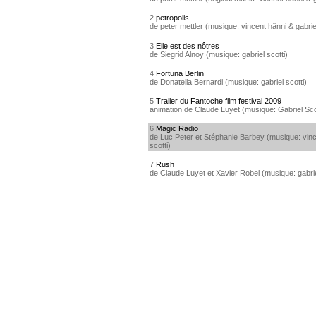
2
petropolis
de peter mettler (musique: vincent hänni & gabriel
3
Elle est des nôtres
de Siegrid Alnoy (musique: gabriel scotti)
4
Fortuna Berlin
de Donatella Bernardi (musique: gabriel scotti)
5
Trailer du Fantoche film festival 2009
animation de Claude Luyet (musique: Gabriel Sco
6
Magic Radio
de Luc Peter et Stéphanie Barbey (musique: vinc
scotti)
7
Rush
de Claude Luyet et Xavier Robel (musique: gabrie