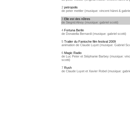
2
petropolis
de peter mettler (musique: vincent hänni & gabriel
3
Elle est des nôtres
de Siegrid Alnoy (musique: gabriel scotti)
4
Fortuna Berlin
de Donatella Bernardi (musique: gabriel scotti)
5
Trailer du Fantoche film festival 2009
animation de Claude Luyet (musique: Gabriel Sco
6
Magic Radio
de Luc Peter et Stéphanie Barbey (musique: vinc
scotti)
7
Rush
de Claude Luyet et Xavier Robel (musique: gabrie