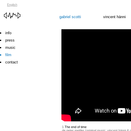
English
gabriel scotti
vincent hänni
info
press
music
film
contact
1
The end of time
de peter mettler (original music: vincent hänni & g